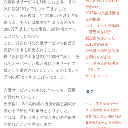
補足給付の見直しも
介護保険サービスを利用したとき、その
行われた
負担額は1割までとされてきました。
2015年の介護保険改
しかし、改正後は、年間160万円以上の所
正の概要
得収入、あるいは単身で年金収入のみで
もうちょっと具体的
280万円以上となる場合、2割を負担する
に変更点を紹介
こととなったのです。
懸念点も多かった
また、月あたりの介護サービスの自己負
2015年の改正
担額の上限も変更されました。
介護職の給料は法律
自己負担額の上限は3万7200円であり、そ
と関わりがある
れをオーバーした場合高額介護サービス
ベッド不足の解決を
目指して…
費として還付されていたが、その上限が4
サイトマップ
万4400円まで引き上げられました。
介護サービスそのものについても、変更
タグ
が行われています。
要支援1、2の高齢者の通所介護と訪問介
ベッド
不足
介護サービ
護が予防給付の対象外となりました。
ス
介護保険
介護医療院
影響
懸念
改正
法律
特別
これは、通所介護と訪問介護が国の保護
養護老人ホーム
社会保険
を離れたことを意味します。