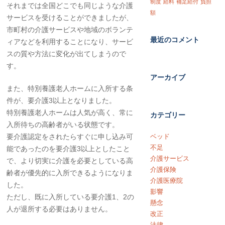
制度
給料
補足給付
負担
それまでは全国どこでも同じような介護
額
サービスを受けることができましたが、
市町村の介護サービスや地域のボランテ
最近のコメント
ィアなどを利用することになり、サービ
スの質や方法に変化が出てしまうので
す。
アーカイブ
また、特別養護老人ホームに入所する条
件が、要介護3以上となりました。
特別養護老人ホームは人気が高く、常に
カテゴリー
入所待ちの高齢者がいる状態です。
要介護認定をされたらすぐに申し込み可
ベッド
不足
能であったのを要介護3以上としたこと
介護サービス
で、より切実に介護を必要としている高
介護保険
齢者が優先的に入所できるようになりま
介護医療院
した。
影響
ただし、既に入所している要介護1、2の
懸念
人が退所する必要はありません。
改正
法律