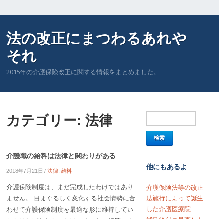
法の改正にまつわるあれや
それ
2015年の介護保険改正に関する情報をまとめました。
カテゴリー:
法律
介護職の給料は法律と関わりがある
他にもあるよ
2018年7月21日
/
法律
,
給料
介護保険制度は、まだ完成したわけではあり
介護保険法等の改正
ません。 目まぐるしく変化する社会情勢に合
法施行によって誕生
した介護医療院
わせて介護保険制度を最適な形に維持してい