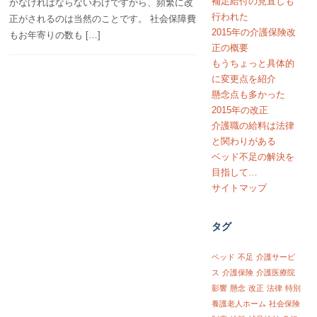
補足給付の見直しも
かなければならないわけですから、頻繁に改
行われた
正がされるのは当然のことです。 社会保障費
2015年の介護保険改
もお年寄りの数も […]
正の概要
もうちょっと具体的
に変更点を紹介
懸念点も多かった
2015年の改正
介護職の給料は法律
と関わりがある
ベッド不足の解決を
目指して…
サイトマップ
タグ
ベッド
不足
介護サービ
ス
介護保険
介護医療院
影響
懸念
改正
法律
特別
養護老人ホーム
社会保険