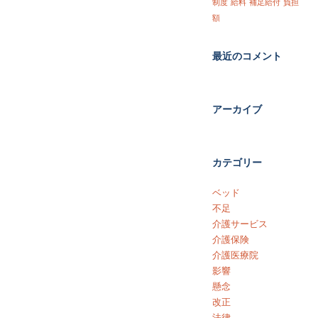
制度
給料
補足給付
負担
額
最近のコメント
アーカイブ
カテゴリー
ベッド
不足
介護サービス
介護保険
介護医療院
影響
懸念
改正
法律