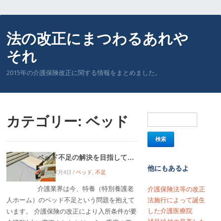
法の改正にまつわるあれや
それ
2015年の介護保険改正に関する情報をまとめました。
カテゴリー:
ベッド
ベッド不足の解決を目指して…
他にもあるよ
2018年7月4日
/
ベッド
,
不足
介護業界は今、特養（特別養護老
介護保険法等の改正
人ホーム）のベッド不足という問題を抱えて
法施行によって誕生
した介護医療院
います。 介護保険の改正により入所条件が要