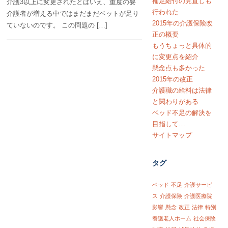
補足給付の見直しも
介護3以上に変更されたとはいえ、重度の要
行われた
介護者が増える中ではまだまだベットが足り
2015年の介護保険改
ていないのです。 この問題の […]
正の概要
もうちょっと具体的
に変更点を紹介
懸念点も多かった
2015年の改正
介護職の給料は法律
と関わりがある
ベッド不足の解決を
目指して…
サイトマップ
タグ
ベッド
不足
介護サービ
ス
介護保険
介護医療院
影響
懸念
改正
法律
特別
養護老人ホーム
社会保険