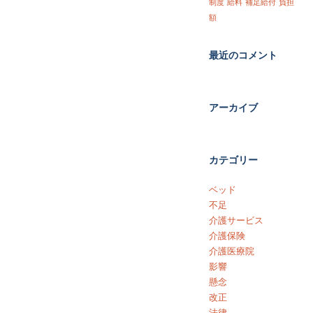
制度
給料
補足給付
負担
額
最近のコメント
アーカイブ
カテゴリー
ベッド
不足
介護サービス
介護保険
介護医療院
影響
懸念
改正
法律