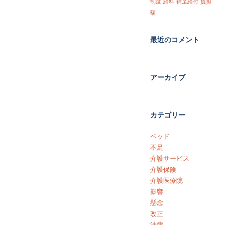
制度
給料
補足給付
負担
額
最近のコメント
アーカイブ
カテゴリー
ベッド
不足
介護サービス
介護保険
介護医療院
影響
懸念
改正
法律