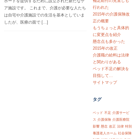
補足給付の見直しも
ポートを提供するために設立された新たなケ
行われた
ア施設です。 これまで、介護が必要な人たち
2015年の介護保険改
は自宅や介護施設での生活を基本としていま
正の概要
したが、医療の面で […]
もうちょっと具体的
に変更点を紹介
懸念点も多かった
2015年の改正
介護職の給料は法律
と関わりがある
ベッド不足の解決を
目指して…
サイトマップ
タグ
ベッド
不足
介護サービ
ス
介護保険
介護医療院
影響
懸念
改正
法律
特別
養護老人ホーム
社会保険