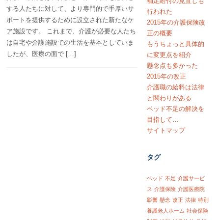
補足給付の見直しも
する人たちに対して、より専門的で手厚いサ
行われた
ポートを提供するために設立された新たなケ
2015年の介護保険改
ア施設です。 これまで、介護が必要な人たち
正の概要
は自宅や介護施設での生活を基本としていま
もうちょっと具体的
したが、医療の面で […]
に変更点を紹介
懸念点も多かった
2015年の改正
介護職の給料は法律
と関わりがある
ベッド不足の解決を
目指して…
サイトマップ
タグ
ベッド
不足
介護サービ
ス
介護保険
介護医療院
影響
懸念
改正
法律
特別
養護老人ホーム
社会保険