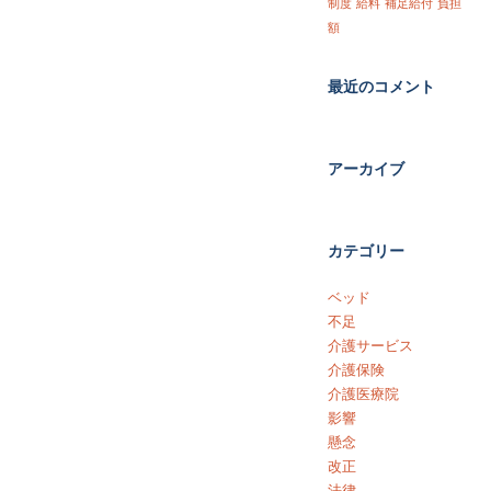
制度
給料
補足給付
負担
額
最近のコメント
アーカイブ
カテゴリー
ベッド
不足
介護サービス
介護保険
介護医療院
影響
懸念
改正
法律